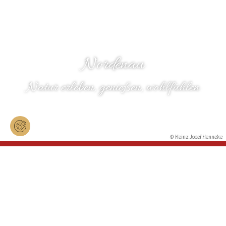
Nordenau
Natur erleben, genießen, wohlfühlen
© Heinz Josef Henneke
WILLKOMMEN IN NORDENAU
Nordenau ist bekannt für seine
reizvolle Lage, seine waldreiche
Umgebung und seine klare und
wohltuende Luft.