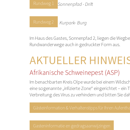
Rundweg 1
Sonnenpfad - Drift
Rundweg 2
Kurpark- Burg
Im Haus des Gastes, Sonnenpfad 2, liegen die Wegb
Rundwanderwege auch in gedruckter Form aus.
AKTUELLER HINWEI
Afrikanische Schweinepest (ASP)
Im benachbarten Kreis Olpe wurde bei einem Wildsch
eine sogenannte „infizierte Zone“ eingerichtet – ein 
Verbreitung des Virus zu verhindern und bitten Sie d
Gästeinformation & Verhaltenstipps für Ihren Aufenthalt
Gasteninformatie en gedragsaanwijzingen