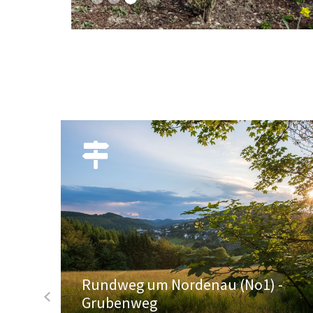
m
Rundweg um Nordenau (No1) -
prev
Grubenweg