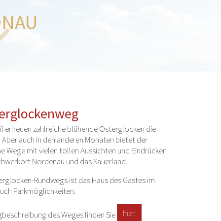
n
DNAU
erglockenweg
l erfreuen zahlreiche blühende Osterglocken die
 Aber auch in den anderen Monaten bietet der
 Wege mit vielen tollen Aussichten und Eindrücken
chwerkort Nordenau und das Sauerland.
terglocken-Rundwegs ist das Haus des Gastes im
auch Parkmöglichkeiten.
hier.
gbeschreibung des Weges finden Sie