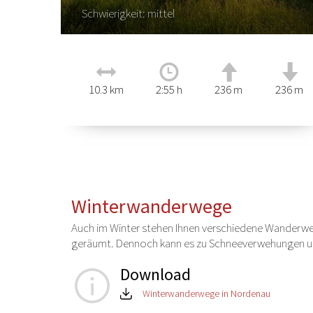
Schwierigkeit: mittel
10.3 km
2:55 h
236 m
236 m
Winterwanderwege
Auch im Winter stehen Ihnen verschiedene Wanderw
geräumt. Dennoch kann es zu Schneeverwehungen un
Download
Winterwanderwege in Nordenau