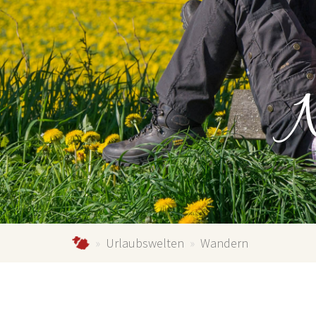
N
Nordenau.de
Urlaubswelten
Wandern