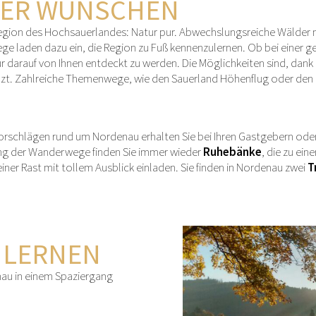
RER WÜNSCHEN
ion des Hochsauerlandes: Natur pur. Abwechslungsreiche Wälder m
ege laden dazu ein, die Region zu Fuß kennenzulernen. Ob bei einer
r darauf von Ihnen entdeckt zu werden. Die Möglichkeiten sind, da
zt. Zahlreiche Themenwege, wie den Sauerland Höhenflug oder den R
rschlägen rund um Nordenau erhalten Sie bei Ihren Gastgebern oder
ng der Wanderwege finden Sie immer wieder
Ruhebänke
, die zu ein
ner Rast mit tollem Ausblick einladen. Sie finden in Nordenau zwei
T
NLERNEN
au in einem Spaziergang