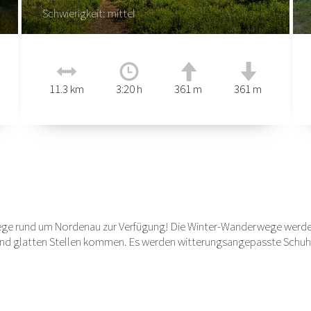
Schwierigkeit: mittel
11.3 km
3:20 h
361 m
361 m
ege rund um Nordenau zur Verfügung! Die Winter-Wanderwege werden
d glatten Stellen kommen. Es werden witterungsangepasste Schuh