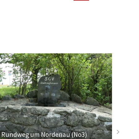
Rundweg um Nordenau (No3)
Rund
next