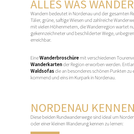
ALLES WAS WANDE
Wandern bedeutet in Nordenau und der gesamten Reg
Täler, grüne, saftige Wiesen und zahlreiche Wanderw
mit vielen Höhenmetern, die Wanderregion wartet nu
gekennzeichneter und beschilderter Wege, unbegren
erreichbar.
Eine
Wanderbroschüre
mit verschiedenen Tourenvo
Wanderkarten
der Region erworben werden. Entla
Waldsofas
die an besonderes schönen Punkten zu ei
kommend und eins im Kurpark in Nordenau.
NORDENAU KENNE
Diese beiden Rundwanderwege sind ideal um Norden
oder einer kleinen Wanderung kennen zu lernen: