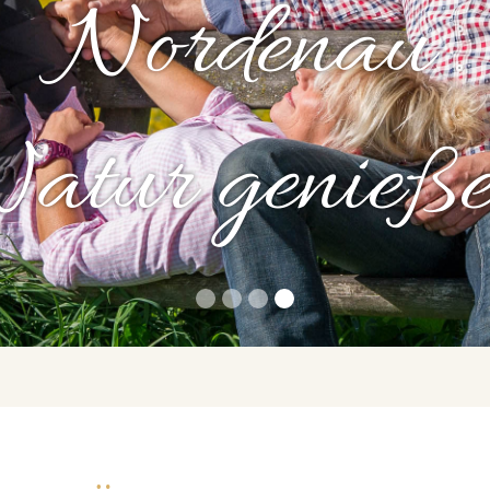
Nordenau
atur genieß