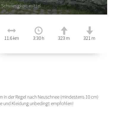
Schwierigkeit: mittel
Schwieri
11.6 km
3:30 h
323 m
321 m
9.4 km
 in der Regel nach Neuschnee (mindestens 10 cm)
e und Kleidung unbedingt empfohlen!