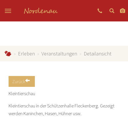
Zum Hauptinhalt springen
Nordenau.de
Erleben
Veranstaltungen
Detailansicht
Zurück
Kleintierschau
Kleintierschau in der Schützenhalle Fleckenberg. Gezeigt
werden Kaninchen, Hasen, Hühner usw.